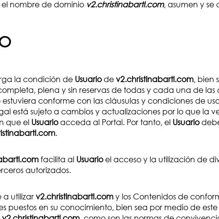
jo el nombre de dominio
v2.christinabartl.com
, asumen y se
SO
rga la condición de
Usuario
de
v2.christinabartl.com
, bien 
ompleta, plena y sin reservas de todas y cada una de las 
 estuviera conforme con las cláusulas y condiciones de uso
egal está sujeto a cambios y actualizaciones por lo que la 
n que el
Usuario
acceda al Portal. Por tanto, el
Usuario
debe 
istinabartl.com
.
nabartl.com
facilita al
Usuario
el acceso y la utilización de 
erceros autorizados.
a utilizar
v2.christinabartl.com
y los Contenidos de conformi
ones puestos en su conocimiento, bien sea por medio de este 
n
v2.christinabartl.com
, como son las normas de convivenci