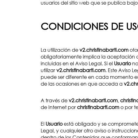
usuarios del sitio web que se publica ba
CONDICIONES DE U
La utilización de
v2.christinabartl.com
oto
obligatoriamente implica la aceptación c
incluidas en el Aviso Legal. Si el
Usuario
no
utilizar
v2.christinabartl.com
. Este Aviso L
puede ser diferente en cada momento e
de las ocasiones en que acceda a
v2.chr
A través de
v2.christinabartl.com
,
christi
de Internet por
christinabartl.com
o por t
El
Usuario
está obligado y se compromete 
Legal, y cualquier otro aviso o instrucci
dentro de los Contenidos que conforma