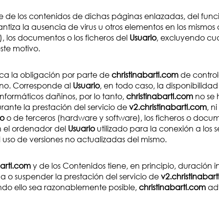
 de los contenidos de dichas páginas enlazadas, del funci
rantiza la ausencia de virus u otros elementos en los mismo
, los documentos o los ficheros del
Usuario
, excluyendo cua
ste motivo.
ca la obligación por parte de
christinabartl.com
de control
ino. Corresponde al
Usuario
, en todo caso, la disponibilid
formáticos dañinos, por lo tanto,
christinabartl.com
no se 
ante la prestación del servicio de
v2.christinabartl.com
, n
io
o de terceros (hardware y software), los ficheros o do
n el ordenador del
Usuario
utilizado para la conexión a los 
uso de versiones no actualizadas del mismo.
bartl.com
y de los Contenidos tiene, en principio, duración i
 o suspender la prestación del servicio de
v2.christinabar
do ello sea razonablemente posible,
christinabartl.com
adv