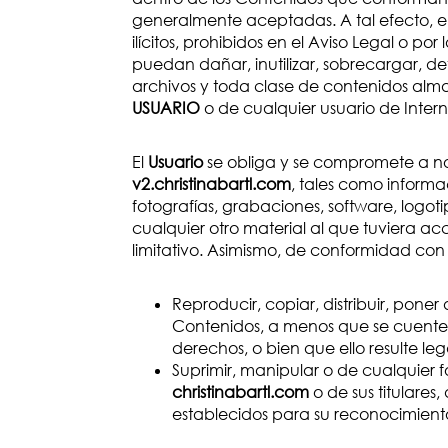
generalmente aceptadas. A tal efecto, e
ilícitos, prohibidos en el Aviso Legal o po
puedan dañar, inutilizar, sobrecargar, det
archivos y toda clase de contenidos alm
USUARIO
o de cualquier usuario de Intern
El
Usuario
se obliga y se compromete a no t
v2.christinabartl.com
, tales como informa
fotografías, grabaciones, software, logoti
cualquier otro material al que tuviera a
limitativo. Asimismo, de conformidad con 
Reproducir, copiar, distribuir, pone
Contenidos, a menos que se cuente c
derechos, o bien que ello resulte le
Suprimir, manipular o de cualquier f
christinabartl.com
o de sus titulares
establecidos para su reconocimient