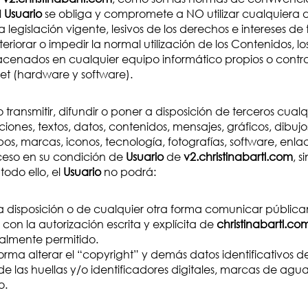
l
Usuario
se obliga y compromete a NO utilizar cualquiera d
r la legislación vigente, lesivos de los derechos e intereses 
eriorar o impedir la normal utilización de los Contenidos, l
acenados en cualquier equipo informático propios o cont
et (hardware y software).
ransmitir, difundir o poner a disposición de terceros cual
ciones, textos, datos, contenidos, mensajes, gráficos, dibuj
pos, marcas, iconos, tecnología, fotografías, software, enla
cceso en su condición de
Usuario
de
v2.christinabartl.com
, 
todo ello, el
Usuario
no podrá:
r a disposición o de cualquier otra forma comunicar pública
on la autorización escrita y explícita de
christinabartl.co
galmente permitido.
orma alterar el “copyright” y demás datos identificativos 
, de las huellas y/o identificadores digitales, marcas de ag
o.