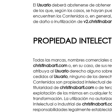
El
Usuario
deberá abstenerse de obtener e
de los que, según los casos, se hayan pu
encuentren los Contenidos o, en general,
de daño o inutilización de
v2.christinabar
PROPIEDAD INTELEC
Todas las marcas, nombres comerciales o 
christinabartl.com
o, en su caso, de sus r
atribuya al
Usuario
derecho alguno sobre 
cedidos al
Usuario
, ninguno de los derec
Contenidos son propiedad intelectual d
titularidad de
christinabartl.com
o de terc
explotación de los mismos en cualquier f
transformación. La utilización no autori
Intelectual o Industrial de
christinabartl.
responsabilidades legalmente establecid