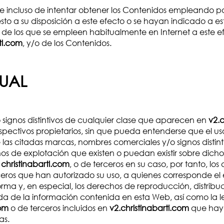
 incluso de intentar obtener los Contenidos empleando par
esto a su disposición a este efecto o se hayan indicado a 
 de los que se empleen habitualmente en Internet a este e
tl.com
, y/o de los Contenidos.
TUAL
signos distintivos de cualquier clase que aparecen en
v2.c
espectivos propietarios, sin que pueda entenderse que el us
las citadas marcas, nombres comerciales y/o signos distin
hos de explotación que existen o puedan existir sobre dich
e
christinabartl.com
, o de terceros en su caso, por tanto, lo
eros que han autorizado su uso, a quienes corresponde el e
orma y, en especial, los derechos de reproducción, distrib
zada de la información contenida en esta Web, así como la 
com
o de terceros incluidos en
v2.christinabartl.com
que haya
as.