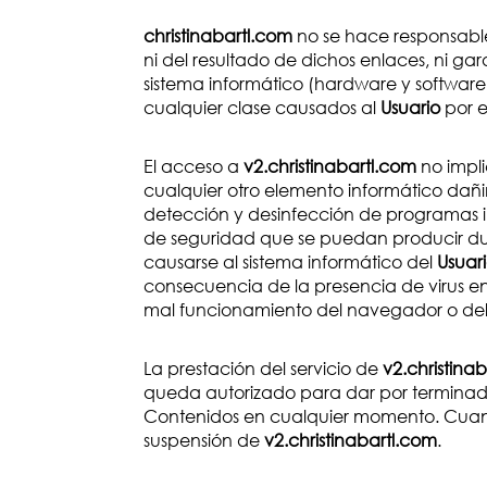
christinabartl.com
no se hace responsable
ni del resultado de dichos enlaces, ni ga
sistema informático (hardware y software)
cualquier clase causados al
Usuario
por e
El acceso a
v2.christinabartl.com
no impli
cualquier otro elemento informático dañ
detección y desinfección de programas in
de seguridad que se puedan producir dur
causarse al sistema informático del
Usuar
consecuencia de la presencia de virus e
mal funcionamiento del navegador o del 
La prestación del servicio de
v2.christina
queda autorizado para dar por terminada
Contenidos en cualquier momento. Cuan
suspensión de
v2.christinabartl.com
.