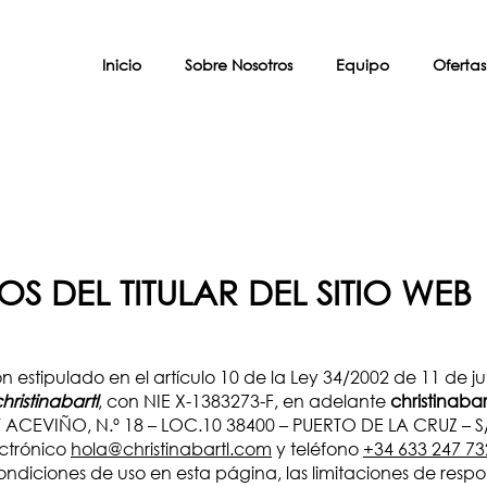
Inicio
Sobre Nosotros
Equipo
Ofertas
OS DEL TITULAR DEL SITIO WEB
estipulado en el artículo 10 de la Ley 34/2002 de 11 de jul
hristinabartl
, con NIE X-1383273-F, en adelante
christinaba
C/ ACEVIÑO, N.º 18 – LOC.10 38400 – PUERTO DE LA CRUZ – S
ectrónico
hola@christinabartl.com
y teléfono
+34 633 247 73
diciones de uso en esta página, las limitaciones de respon