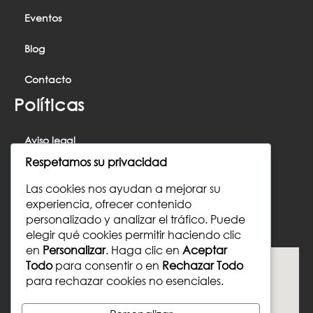
Eventos
Blog
Contacto
Políticas
Aviso legal
Respetamos su privacidad
Política de cookies
Las cookies nos ayudan a mejorar su
Política de privacidad
experiencia, ofrecer contenido
personalizado y analizar el tráfico. Puede
Donde Nos Ubicamos
elegir qué cookies permitir haciendo clic
en
Personalizar
. Haga clic en
Aceptar
Todo
para consentir o en
Rechazar Todo
para rechazar cookies no esenciales.