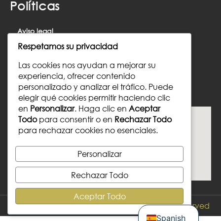
Políticas
Aviso legal
Respetamos su privacidad
Política de cookies
Las cookies nos ayudan a mejorar su
Política de privacidad
experiencia, ofrecer contenido
personalizado y analizar el tráfico. Puede
Donde Nos Ubicamos
elegir qué cookies permitir haciendo clic
en
Personalizar
. Haga clic en
Aceptar
Todo
para consentir o en
Rechazar Todo
para rechazar cookies no esenciales.
Personalizar
Rechazar Todo
Aceptar Todo
German
© 2026 Copyright
Christina Bartl
| All Rights Reserved
Spanish